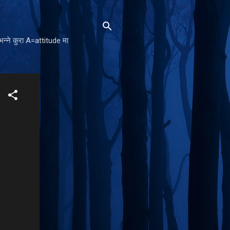
न्ने कुरा A=attitude मा