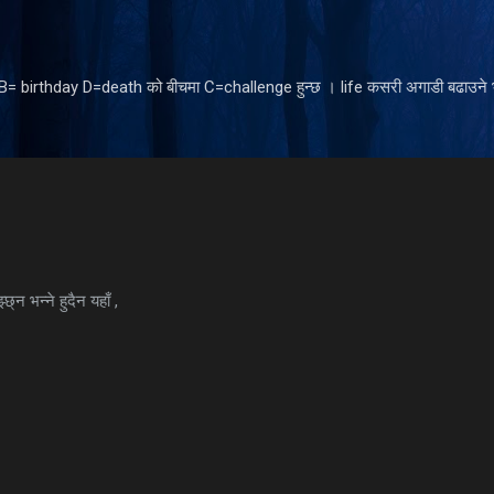
Skip to main content
ँ B= birthday D=death को बीचमा C=challenge हुन्छ । life कसरी अगाडी बढाउने भ
छ्न भन्ने हुदैन यहाँ ,