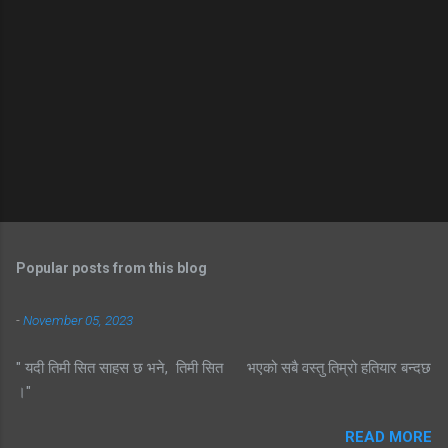
Popular posts from this blog
-
November 05, 2023
" यदी तिमी सित साहस छ भने, तिमी सित भएको सबै वस्तु तिम्रो हतियार बन्दछ
।"
READ MORE