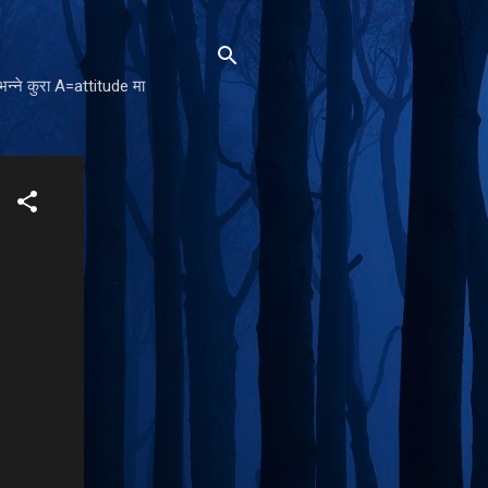
न्ने कुरा A=attitude मा