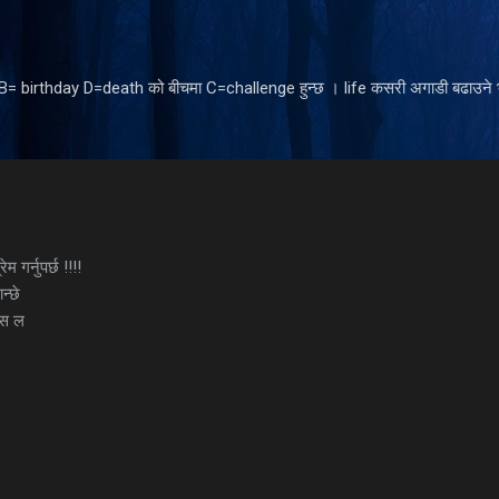
Skip to main content
ँ B= birthday D=death को बीचमा C=challenge हुन्छ । life कसरी अगाडी बढाउने भ
म गर्नुपर्छ !!!!
न्छे
छस ल