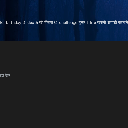
Skip to main content
ँ B= birthday D=death को बीचमा C=challenge हुन्छ । life कसरी अगाडी बढाउने 
्दो रैछ