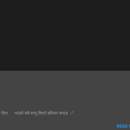
ी सित भएको सबै वस्तु तिम्रो हतियार बन्दछ ।"
READ