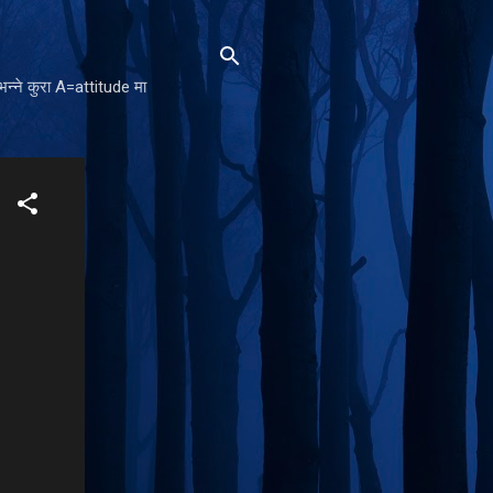
न्ने कुरा A=attitude मा