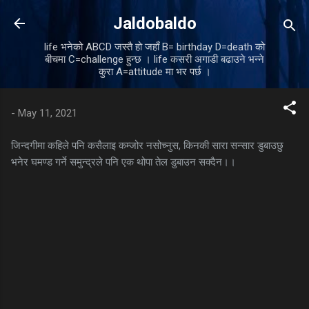
Skip to main content
Jaldobaldo
life भनेको ABCD जस्तै हो जहाँ B= birthday D=death को
बीचमा C=challenge हुन्छ । life कसरी अगाडी बढाउने भन्ने
कुरा A=attitude मा भर पर्छ ।
-
May 11, 2021
जिन्दगीमा कहिले पनि कसैलाइ कम्जोर नसोच्नुस, किनकी सारा सन्सार डुबाउछु
भनेर घमण्ड गर्ने समुन्द्रले पनि एक थोपा तेल डुबाउन सक्दैन।।
C
o
m
m