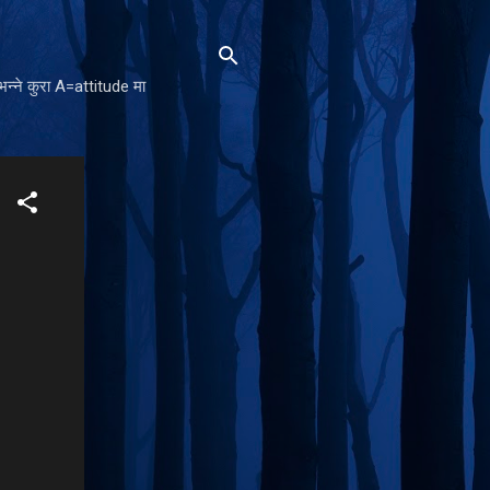
न्ने कुरा A=attitude मा