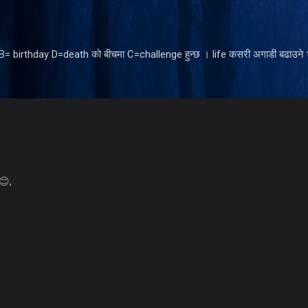
Skip to main content
ँ B= birthday D=death को बीचमा C=challenge हुन्छ । life कसरी अगाडी बढाउने भ
ा😊,