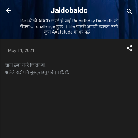
Skip to main content
Jaldobaldo
life भनेको ABCD जस्तै हो जहाँ B= birthday D=death को
बीचमा C=challenge हुन्छ । life कसरी अगाडी बढाउने भन्ने
कुरा A=attitude मा भर पर्छ ।
-
May 11, 2021
सानो छँदा रोएरै जितिन्थ्यो,
अहिले हार्दा पनि मुस्कुराउनु पर्छ।।😌😊
C
o
m
m