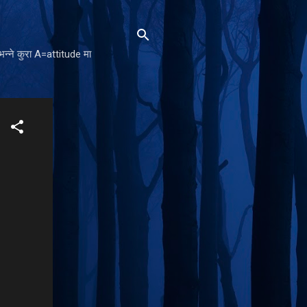
न्ने कुरा A=attitude मा