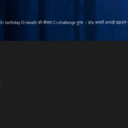
Skip to main content
ँ B= birthday D=death को बीचमा C=challenge हुन्छ । life कसरी अगाडी बढाउने भ
।