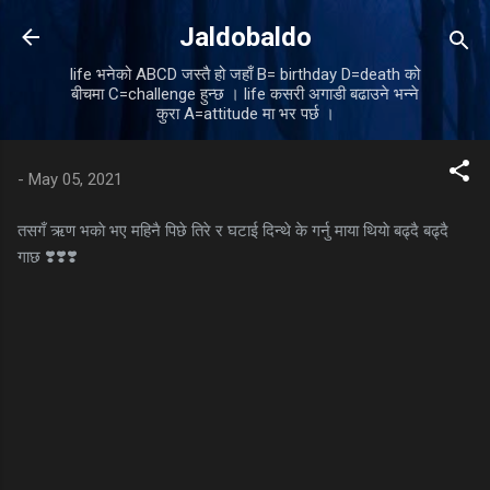
Skip to main content
Jaldobaldo
life भनेको ABCD जस्तै हो जहाँ B= birthday D=death को
बीचमा C=challenge हुन्छ । life कसरी अगाडी बढाउने भन्ने
कुरा A=attitude मा भर पर्छ ।
-
May 05, 2021
तसगँ ऋण भकाे भए महिनै पिछे तिरे र घटाई दिन्थे के गर्नु माया थियाे बढ्दै बढ्दै
गाछ ❣️❣️❣️
C
o
m
m