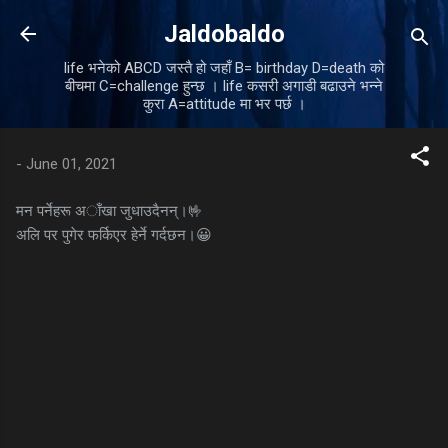
Skip to main content
Jaldobaldo
life भनेको ABCD जस्तै हो जहाँ B= birthday D=death को
बीचमा C=challenge हुन्छ । life कसरी अगाडी बढाउने भन्ने
कुरा A=attitude मा भर पर्छ ।
-
June 01, 2021
मन पर्नेहरू अाँखा जुधाउदैनन्।🤟
अलि पर पुगेर फर्किएर हेर्ने गर्दछन।😀
C
o
m
m