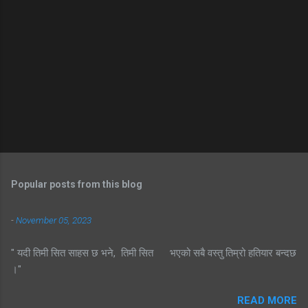
Popular posts from this blog
-
November 05, 2023
" यदी तिमी सित साहस छ भने, तिमी सित भएको सबै वस्तु तिम्रो हतियार बन्दछ
।"
READ MORE