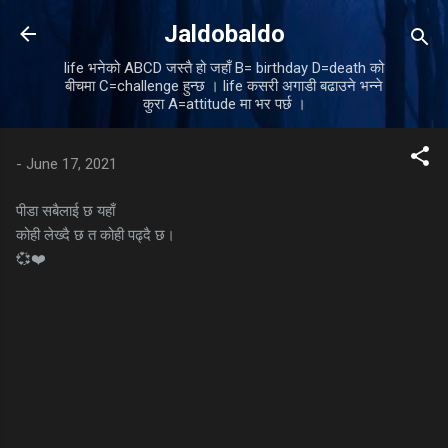
Skip to main content
Jaldobaldo
life भनेको ABCD जस्तै हो जहाँ B= birthday D=death को
बीचमा C=challenge हुन्छ । life कसरी अगाडी बढाउने भन्ने
कुरा A=attitude मा भर पर्छ ।
-
June 17, 2021
पीडा सबैलाई छ यहाँ
कोही लेख्दै छ त कोही पढ्दै छ।
💞❤️
C
o
m
m