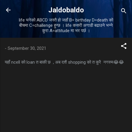
Skip to main content
Jaldobaldo
life भनेको ABCD जस्तै हो जहाँ B= birthday D=death को
बीचमा C=challenge हुन्छ । life कसरी अगाडी बढाउने भन्ने
कुरा A=attitude मा भर पर्छ ।
-
September 30, 2021
यहाँ ncell को loan त बाकी छ , अब दशै shopping को त कुरै नगरुम😂😂
C
o
m
m
e