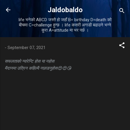
Skip to main content
Jaldobaldo
life भनेको ABCD जस्तै हो जहाँ B= birthday D=death को
बीचमा C=challenge हुन्छ । life कसरी अगाडी बढाउने भन्ने
कुरा A=attitude मा भर पर्छ ।
-
September 07, 2021
सफलताकाे ग्यारेन्टि हाेस या नहाेस
मैदानमा उत्रिन कहिल्यै नछाडनुहाेस😍😍😘
C
o
m
m