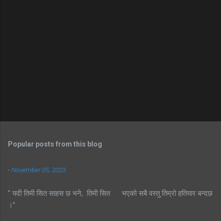
Popular posts from this blog
-
November 05, 2023
" यदी तिमी सित साहस छ भने, तिमी सित भएको सबै वस्तु तिम्रो हतियार बन्दछ
।"