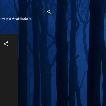
न्ने कुरा A=attitude मा