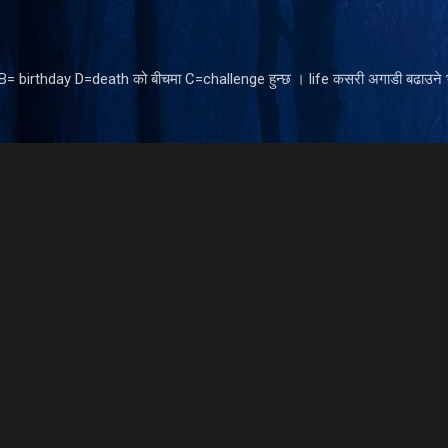
Skip to main content
ँ B= birthday D=death को बीचमा C=challenge हुन्छ । life कसरी अगाडी बढाउने भ