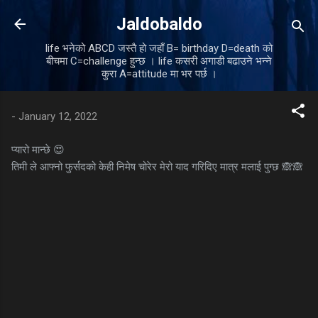
Skip to main content
Jaldobaldo
life भनेको ABCD जस्तै हो जहाँ B= birthday D=death को
बीचमा C=challenge हुन्छ । life कसरी अगाडी बढाउने भन्ने
कुरा A=attitude मा भर पर्छ ।
-
January 12, 2022
प्यारो मान्छे 😍
तिमी ले आफ्नो फुर्सदको केही निमेष चोरेर मेरो याद गरिदिए मात्र मलाई पुग्छ 🙈🙈
C
o
m
m