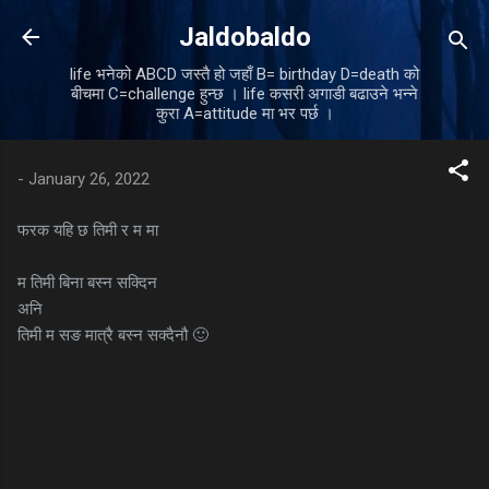
Skip to main content
Jaldobaldo
life भनेको ABCD जस्तै हो जहाँ B= birthday D=death को
बीचमा C=challenge हुन्छ । life कसरी अगाडी बढाउने भन्ने
कुरा A=attitude मा भर पर्छ ।
-
January 26, 2022
फरक यहि छ तिमी र म मा
म तिमी बिना बस्न सक्दिन
अनि
तिमी म सङ मात्रै बस्न सक्दैनौ 🙂
C
o