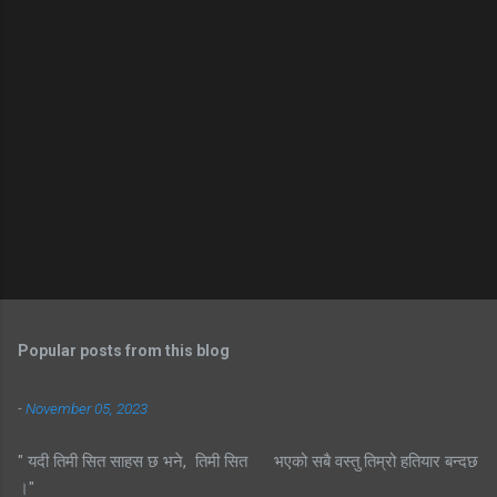
Popular posts from this blog
-
November 05, 2023
" यदी तिमी सित साहस छ भने, तिमी सित भएको सबै वस्तु तिम्रो हतियार बन्दछ
।"