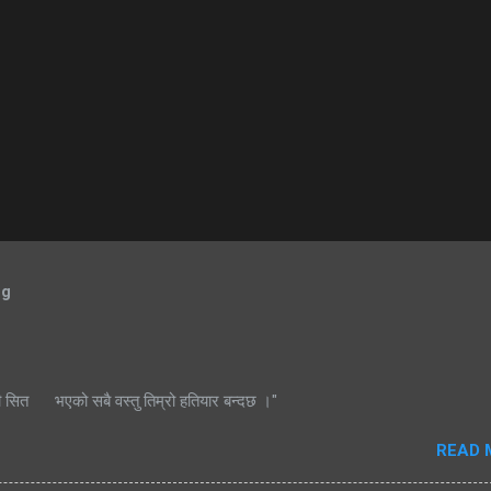
og
ी सित भएको सबै वस्तु तिम्रो हतियार बन्दछ ।"
READ 