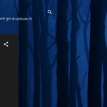
न्ने कुरा A=attitude मा