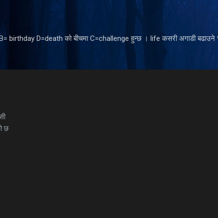
Skip to main content
ँ B= birthday D=death को बीचमा C=challenge हुन्छ । life कसरी अगाडी बढाउने भ
सी
ो छ