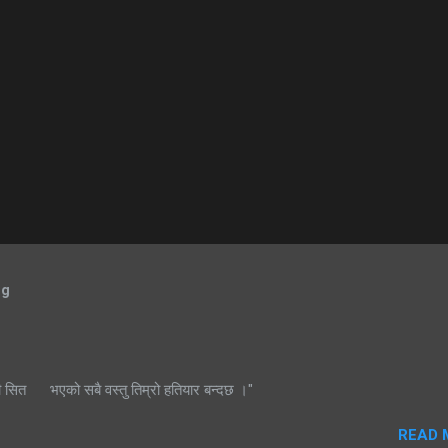
og
ी सित भएको सबै वस्तु तिम्रो हतियार बन्दछ ।"
READ 