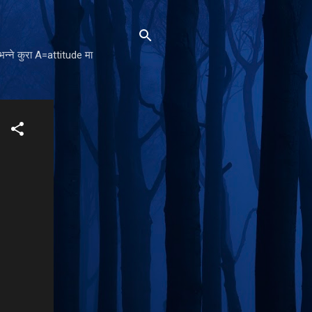
न्ने कुरा A=attitude मा