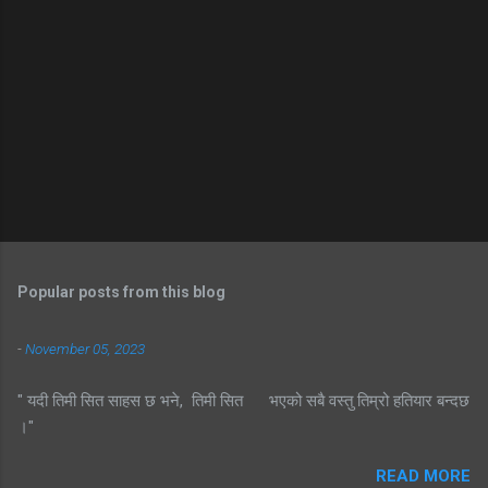
Popular posts from this blog
-
November 05, 2023
" यदी तिमी सित साहस छ भने, तिमी सित भएको सबै वस्तु तिम्रो हतियार बन्दछ
।"
READ MORE