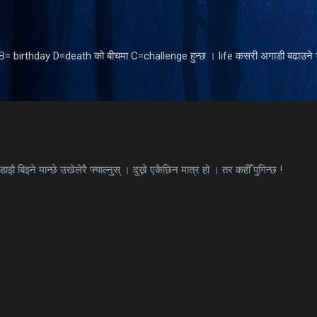
Skip to main content
ँ B= birthday D=death को बीचमा C=challenge हुन्छ । life कसरी अगाडी बढाउने भ
डाझै बिझ्ने मान्छे उखेलेरै फ्याल्नुस् । दुख्ने एकैछिन मात्र हो । तर कहीँ पुगिन्छ !