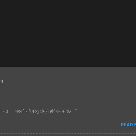
og
ी सित भएको सबै वस्तु तिम्रो हतियार बन्दछ ।"
READ 