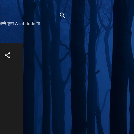
न्ने कुरा A=attitude मा