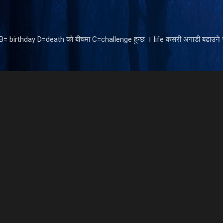
Skip to main content
ँ B= birthday D=death को बीचमा C=challenge हुन्छ । life कसरी अगाडी बढाउने भ