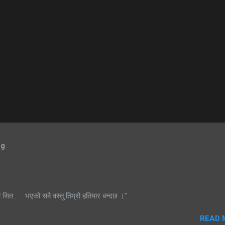
og
ी सित भएको सबै वस्तु तिम्रो हतियार बन्दछ ।"
READ 