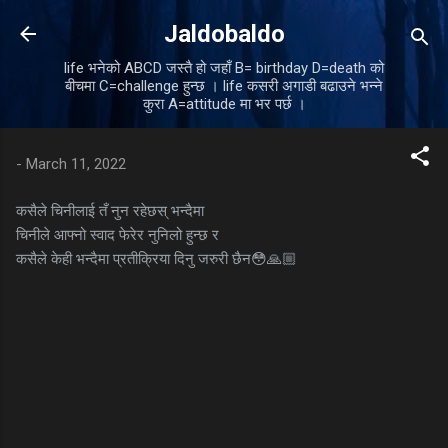
Skip to main content
Jaldobaldo
life भनेको ABCD जस्तै हो जहाँ B= birthday D=death को
बीचमा C=challenge हुन्छ । life कसरी अगाडी बढाउने भन्ने
कुरा A=attitude मा भर पर्छ ।
-
March 11, 2022
कसैले चिनीलाई तँ नुन रहेछस् भन्दैमा
चिनीले आफ्नो स्वाद फेरेर नुनिलो हुन्छ र
कसैले केही भन्दैमा प्रतीक्रिया दिनु जरुरी छैन😳🙏🏼
C
o
m
m