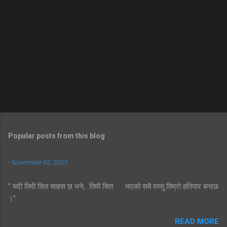
Popular posts from this blog
-
November 05, 2023
" यदी तिमी सित साहस छ भने, तिमी सित भएको सबै वस्तु तिम्रो हतियार बन्दछ
।"
READ MORE