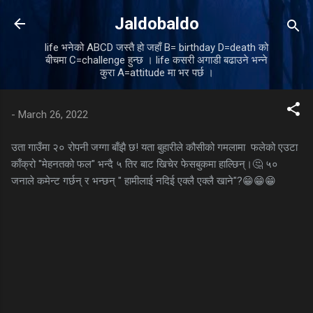
Skip to main content
Jaldobaldo
life भनेको ABCD जस्तै हो जहाँ B= birthday D=death को
बीचमा C=challenge हुन्छ । life कसरी अगाडी बढाउने भन्ने
कुरा A=attitude मा भर पर्छ ।
-
March 26, 2022
उता गाउँमा २० रोपनी जग्गा बाँझै छ! यता बुहारीले कौसीको गमलामा फलेको एउटा
काँक्रो "मेहनतको फल" भन्दै ५ तिर बाट खिचेर फेसबुकमा हाल्छिन्।🤔 ५०
जनाले कमेन्ट गर्छन् र भन्छन् " हामीलाई नदिई एक्लै एक्लै खाने"?😁😁😁
C
o
m
m