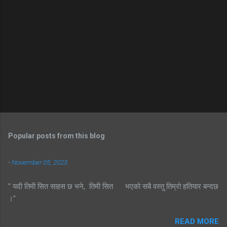
Popular posts from this blog
-
November 05, 2023
" यदी तिमी सित साहस छ भने, तिमी सित भएको सबै वस्तु तिम्रो हतियार बन्दछ
।"
READ MORE