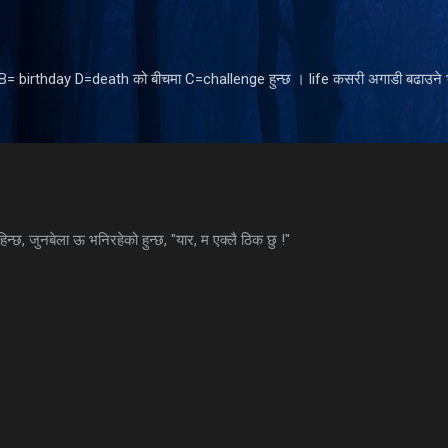
Skip to main content
ँ B= birthday D=death को बीचमा C=challenge हुन्छ । life कसरी अगाडी बढाउने भ
हिन्छ, जुनबेला ऊ भनिरहेको हुन्छ, "यार, म एक्लै ठिक छु !"