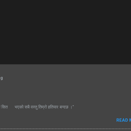
og
ी सित भएको सबै वस्तु तिम्रो हतियार बन्दछ ।"
READ 