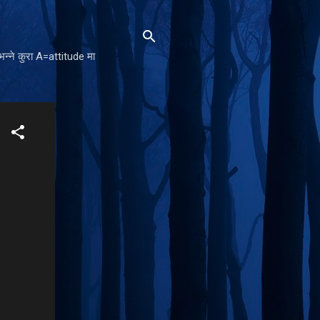
न्ने कुरा A=attitude मा