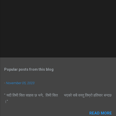
Popular posts from this blog
-
November 05, 2023
" यदी तिमी सित साहस छ भने, तिमी सित भएको सबै वस्तु तिम्रो हतियार बन्दछ
।"
READ MORE