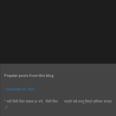
Popular posts from this blog
-
November 05, 2023
" यदी तिमी सित साहस छ भने, तिमी सित भएको सबै वस्तु तिम्रो हतियार बन्दछ
।"