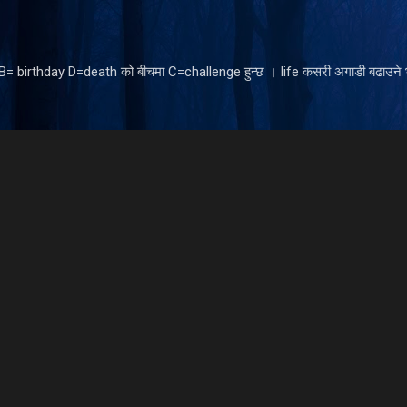
Skip to main content
ँ B= birthday D=death को बीचमा C=challenge हुन्छ । life कसरी अगाडी बढाउने भ