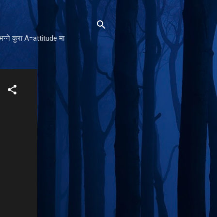
न्ने कुरा A=attitude मा