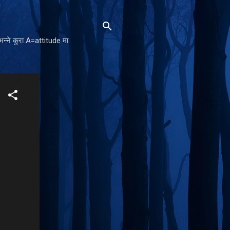
न्ने कुरा A=attitude मा