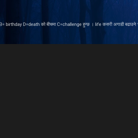
Skip to main content
ँ B= birthday D=death को बीचमा C=challenge हुन्छ । life कसरी अगाडी बढाउने भ