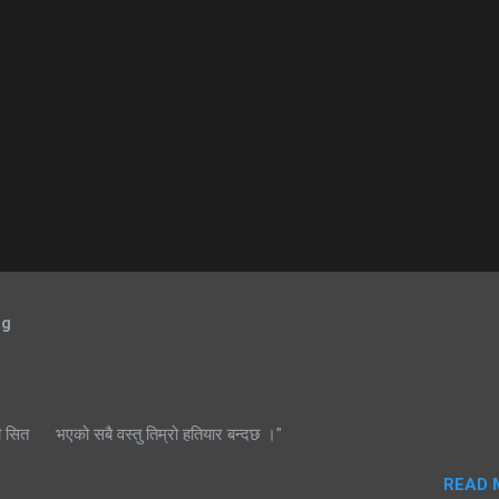
og
ी सित भएको सबै वस्तु तिम्रो हतियार बन्दछ ।"
READ 