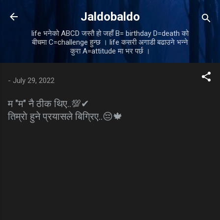
Skip to main content
Jaldobaldo
life भनेको ABCD जस्तै हो जहाँ B= birthday D=death को
बीचमा C=challenge हुन्छ । life कसरी अगाडी बढाउने भन्ने
कुरा A=attitude मा भर पर्छ ।
-
July 29, 2022
म "म" नै ठीक थिए..💯✔
तिम्राे हुने प्रयासले बिग्रिए..😔🍁
C
o
m
m