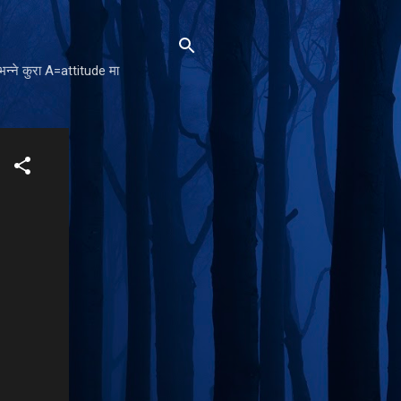
न्ने कुरा A=attitude मा