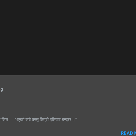
og
ी सित भएको सबै वस्तु तिम्रो हतियार बन्दछ ।"
READ 