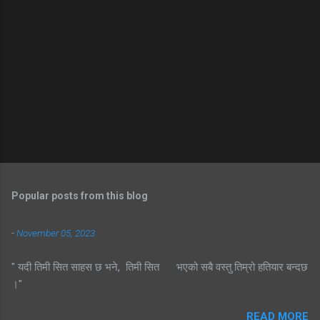
Popular posts from this blog
-
November 05, 2023
" यदी तिमी सित साहस छ भने, तिमी सित भएको सबै वस्तु तिम्रो हतियार बन्दछ
।"
READ MORE