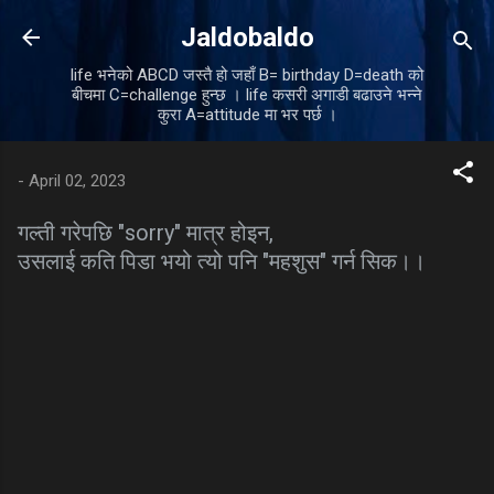
Skip to main content
Jaldobaldo
life भनेको ABCD जस्तै हो जहाँ B= birthday D=death को
बीचमा C=challenge हुन्छ । life कसरी अगाडी बढाउने भन्ने
कुरा A=attitude मा भर पर्छ ।
-
April 02, 2023
गल्ती गरेपछि "sorry" मात्र होइन,
उसलाई कति पिडा भयो त्यो पनि "महशुस" गर्न सिक।।
C
o
m
m