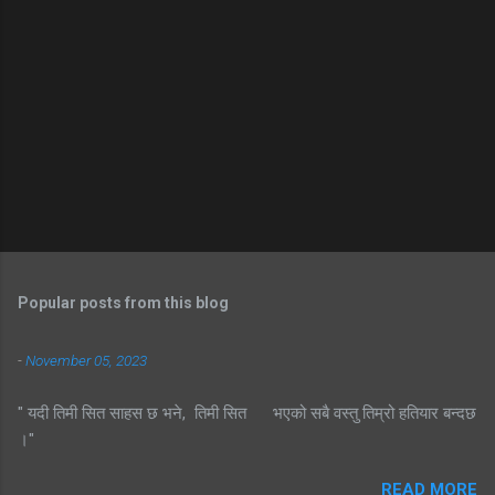
Popular posts from this blog
-
November 05, 2023
" यदी तिमी सित साहस छ भने, तिमी सित भएको सबै वस्तु तिम्रो हतियार बन्दछ
।"
READ MORE