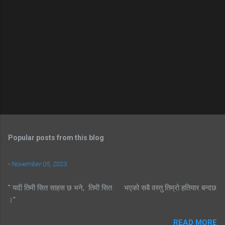
Popular posts from this blog
-
November 05, 2023
" यदी तिमी सित साहस छ भने, तिमी सित भएको सबै वस्तु तिम्रो हतियार बन्दछ
।"
READ MORE