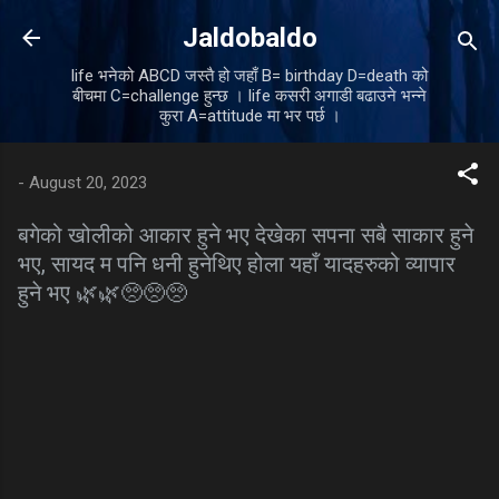
Skip to main content
Jaldobaldo
life भनेको ABCD जस्तै हो जहाँ B= birthday D=death को
बीचमा C=challenge हुन्छ । life कसरी अगाडी बढाउने भन्ने
कुरा A=attitude मा भर पर्छ ।
-
August 20, 2023
बगेको खोलीको आकार हुने भए देखेका सपना सबै साकार हुने
भए, सायद म पनि धनी हुनेथिए होला यहाँ यादहरुको व्यापार
हुने भए 🌿🌿🥺🥺🥺
C
o
m