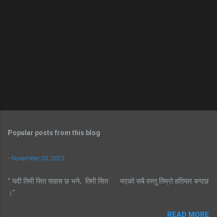
Popular posts from this blog
-
November 05, 2023
" यदी तिमी सित साहस छ भने, तिमी सित भएको सबै वस्तु तिम्रो हतियार बन्दछ
।"
READ MORE